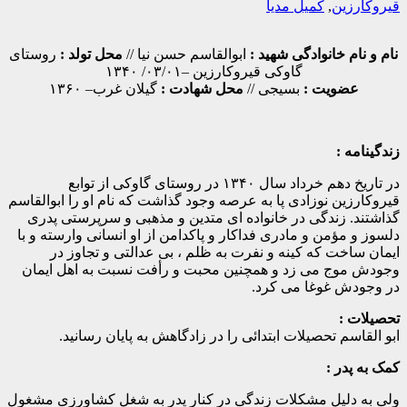
قیروکارزین
,
کمیل مدیا
نام و نام خانوادگی شهید :
ابوالقاسم حسن نیا //
محل تولد :
روستای
گاوکی قیروکارزین –۰۳/۰۱/ ۱۳۴۰
عضویت :
بسیجی //
محل شهادت :
گیلان غرب– ۱۳۶۰
زندگینامه :
در تاریخ دهم خرداد سال ۱۳۴۰ در روستای گاوکی از توابع
قیروکارزین نوزادی پا به عرصه وجود گذاشت که نام او را ابوالقاسم
گذاشتند. زندگی در خانواده ای متدین و مذهبی و سرپرستی پدری
دلسوز و مؤمن و مادری فداکار و پاکدامن از او انسانی وارسته و با
ایمان ساخت که کینه و نفرت به ظلم ، بی عدالتی و تجاوز در
وجودش موج می زد و همچنین محبت و رأفت نسبت به اهل ایمان
در وجودش غوغا می کرد.
تحصیلات :
ابو القاسم تحصیلات ابتدائی را در زادگاهش به پایان رسانید.
کمک به پدر :
ولی به دلیل مشکلات زندگی در کنار پدر به شغل کشاورزی مشغول