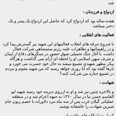
شد.
ازدواج و فرزندان :
هفده ساله بود که ازدواج کرد که حاصل این ازدواج یک پسر و یک
دختر میباشد.
فعالیت های انقلابی :
با شروع جرقه های انقلاب فعالیتهای این شهید نیز گسترش پیدا کرد
و در راهپمائیها و تظاهرات علیه رژیم ستمشاهی شرکت فعال
داشت. با آغاز جنگ تحمیلی شوق حضور در سنگرهای دفاع از ایمان
و شرف میهن اسلامی او را لحظه ای آرام نمی گذاشت و هرگاه
پیکر مطهر شهیدی تشییع میشد به حال خود حسرت می خورد و
بارها گفته بود که آیا روزی خواهد رسید که من شهید بشوم و مردم
در تشییع جنازه من شرکت کنند؟
شهادت :
و بالاخره چنین نیز شد و او به ارزوی دیرینه خود رسید شهید ابو
القاسم حسن نیا در سال ۱۳۶۰ به جبهه اعزام شد و در منطقه
عملیاتی گیلان غرب پس از سه ماه نبرد دلاورانه با خصم زبون جام
شیرین شهادت را عاشقانه نوشید.
کمیل مدیا / لاله های عاشورایی