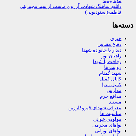
مدیا ببینید
دانلود نماهنگ شهادت آرزوی ماست از سید مجید بنی
فاطمه(استودیویی)
دسته‌ها
خبری
دفاع مقدس
دیدار با خانواده شهدا
راهیان نور
رفاقت با شهدا
روایت ها
شهید گمنام
کانال کمیل
کمیل مدیا
مدارس
مدافع حرم
مستند
معرفی شهدای قیروکارزین
مناسبت ها
مولودی خوانی
نواهای محرمی
نواهای نورانی