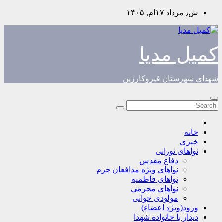
Skip
ش٫ مرداد ۱۷ام, ۱۴۰۵
to
content
کمیل مدیا
شهدای شهرستان قیروکارزین
خانه
خبری
نواهای نورانی
دفاع مقدس
نواهای ویژه مدافعان حرم
نواهای فاطمیه
نواهای محرمی
مولودی خوانی
ورود(ویژه اعضاء)
دیدار با خانواده شهدا