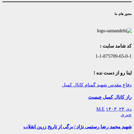
مجوز های ما
کد شامد سایت :
1-1-875709-65-0-1
اینا رو از دست نده !
دفاع مقدس
شهید گمنام
کانال کمیل
راز کانال کمیل چیست
دی ۲۴, ۱۴۰۳
M.E
خبری
شهید محمد رضا رستمی نژاد / برگی از تاریخ زرین انقلاب