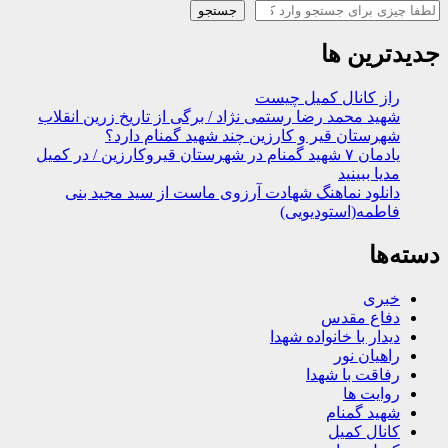
جستجو
جستجو
جدیدترین ها
راز کانال کمیل چیست
شهید محمد رضا رستمی نژاد / برگی از تاریخ زرین انقلاب
شهرستان قیر و کارزین چند شهید گمنام دارد؟
یادمان ۷ شهید گمنام در شهرستان قیروکارزین / در کمیل
مدیا ببینید
دانلود نماهنگ شهادت آرزوی ماست از سید مجید بنی
فاطمه(استودیویی)
دسته‌ها
خبری
دفاع مقدس
دیدار با خانواده شهدا
راهیان نور
رفاقت با شهدا
روایت ها
شهید گمنام
کانال کمیل