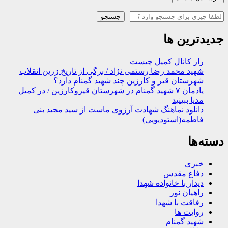
جستجو
جستجو
جدیدترین ها
راز کانال کمیل چیست
شهید محمد رضا رستمی نژاد / برگی از تاریخ زرین انقلاب
شهرستان قیر و کارزین چند شهید گمنام دارد؟
یادمان ۷ شهید گمنام در شهرستان قیروکارزین / در کمیل
مدیا ببینید
دانلود نماهنگ شهادت آرزوی ماست از سید مجید بنی
فاطمه(استودیویی)
دسته‌ها
خبری
دفاع مقدس
دیدار با خانواده شهدا
راهیان نور
رفاقت با شهدا
روایت ها
شهید گمنام