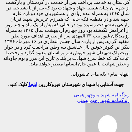
کردستان به خدمت پرداخت.پس از خدمت در کردستان و بازگشت
از جبهه آن چنان شیفته جهاد و شهادت بود که سر از پا نشناخته در
سال ۱۳۶۵ به همراه عده زیادی از همشهریان خود دوباره عازم
جبهه شد و در منطقه فکه جایی که همرزم عزیزش شهید قربان
زارعی به شهادت رسیده بود در حالی که بیش از یک ماه و چند روز
از اعزامش نگذشته بود روز چهارم اردیبهشت سال ۱۳۶۵ به همراه
رزمندگان غیور تیپ ۳۳ المهدی پس از تصرف اهداف مورد نظر
مفقود گردید. پس از یازده سال چشم انتظاری در ۱۶ مهرماه ۱۳۷۶
پیکر این کبوتر خونین بال عـاشـق بـه وطن مراجعت کرد و در جوار
تربت پاک شهیدان شهر خویش سر بر آستان معبود گذارد و رفت تا
اثبات کند که خط سرخ شهادت بر بلندی تاریخ این مرز و بوم جاودانه
و عطر شهادت تا عمق جان انسانها معطر خواهد ماند.
انتهای پیام / لاله های عاشورایی
جهت آشنایی با شهدای شهرستان قیروکارزین
اینجا
کلیک کنید.
راهبری
زندگینامه شهید منوچهر همتی
زندگینامه شهید رحیم بهمنی
نوشته