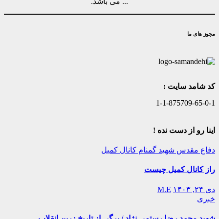
... می باشد.
مجوز های ما
کد شامد سایت :
1-1-875709-65-0-1
اینا رو از دست نده !
دفاع مقدس
شهید گمنام
کانال کمیل
راز کانال کمیل چیست
دی ۲۴, ۱۴۰۳
M.E
خبری
شهید محمد رضا رستمی نژاد / برگی از تاریخ زرین انقلاب