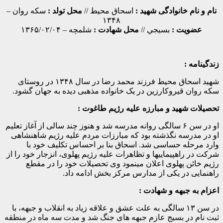
نام و نام خانوادگی شهید :
اسحاق محيط //
محل تولد :
سكه روان –
۱۳۴۸
عضویت :
بسيجي //
محل شهادت :
شلمچه – ۱۳۶۵/۰۲/۰۴
زندگينامه :
شهید اسحاق محیط فرزند محمد رضا در سال ۱۳۴۸ در روستای
سکه روان قیروکارزین در یک خانواده مذهبی دیده به جهان گشود.
تحصيلات شهيد و مبارزه عليه رژیم
طاغوت :
او در سن ۶ سالگی روانه مدرسه شد و هنوز چند سالی از آغاز تعلیم
او در مدرسه نگذشته بود که مبارزات مردم علیه رژیم شاهنشاهی
وارد مرحله حساسی شد. اسحاق بنا بر احساس تکلیف خود با
شرکت در راهپیماییها و تظاهرات علیه رژیم پهلوی، انزجار خود را از
رژیم خائن پهلوی اعلان مینمود وی تحصیلات خود را در مقطع
راهنمایی در یکی از مدارس مرکز بخش ادامه داد.
اعزام به جبهه و شهادت :
در سن ۱۳ سالگی به علت عشق و علاقه زیاد به انقلاب و جبهه، با
ثبت نام در بسیج عازم جبهه های جنگ شد و مدت سه ماه در منطقه