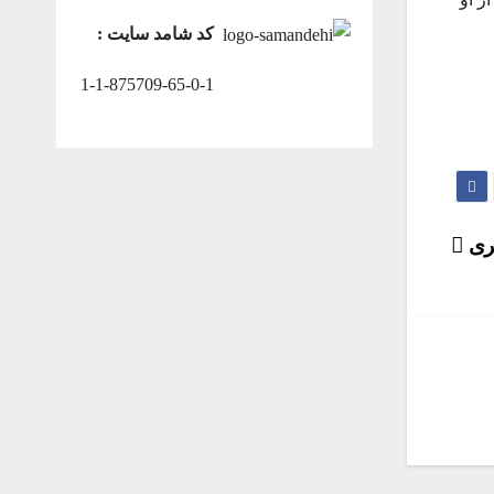
کد شامد سایت :
1-1-875709-65-0-1
فری