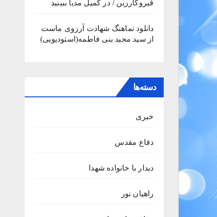
قیروکارزین / در کمیل مدیا ببینید
دانلود نماهنگ شهادت آرزوی ماست
از سید مجید بنی فاطمه(استودیویی)
دسته‌ها
خبری
دفاع مقدس
دیدار با خانواده شهدا
راهیان نور