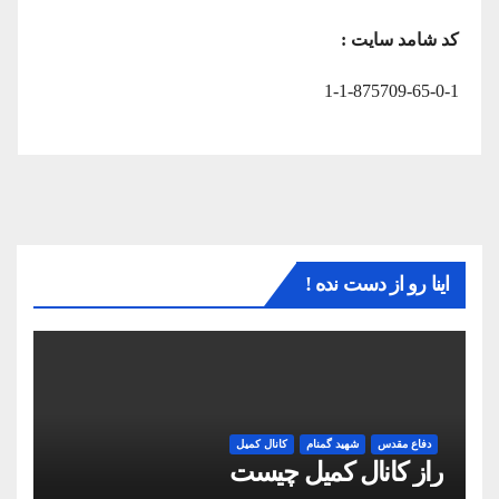
کد شامد سایت :
1-1-875709-65-0-1
اینا رو از دست نده !
دفاع مقدس
شهید گمنام
کانال کمیل
راز کانال کمیل چیست