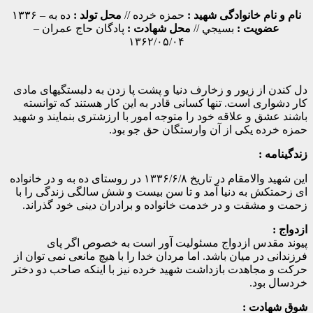
نام و نام خانوادگی شهید :
حمزه خرده //
محل تولد :
ده به – ۱۳۳۶
عضویت :
بسيجي //
محل شهادت :
پادگان حاج عمران –
۱۳۶۲/۰۵/۰۴
دل کندن از زیور و زخارف دنیا و پشت پا زدن به دلبستگیهای مادی
کار دشواری است. تنها کسانی قادر به این کار هستند که توانسته
باشند عشق و علاقه خود را متوجه امور با ارزشتری بنمایند و شهید
حمزه خرده یکی از آن وارستگان حق جو بود.
زندگینامه :
این شهید والامقام در تاریخ ۱۳۳۶/۶/۸ در روستای ده به و در خانواده
ای زحمتکش به دنیا آمد و تا سن بیست و شش سالگی زندگی را با
زحمت و مشقت و در خدمت خانواده و برادران دینی خود گذراند.
ازدواج :
پیوند مقدس ازدواج مسئولیت آور است به خصوص اگر پای
فرزندانی در میان باشد. اما مردان خدا را با هیچ مانعی نمی توان از
حرکت و مجاهدت بازداشت شهید خرده نیز با اینکه صاحب دو دختر
خردسال بود.
شوق شهادت :