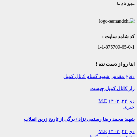
مجوز های ما
کد شامد سایت :
1-1-875709-65-0-1
اینا رو از دست نده !
دفاع مقدس
شهید گمنام
کانال کمیل
راز کانال کمیل چیست
دی ۲۴, ۱۴۰۳
M.E
خبری
شهید محمد رضا رستمی نژاد / برگی از تاریخ زرین انقلاب
دی ۲۴, ۱۴۰۳
M.E