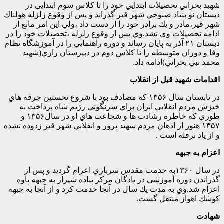
شهيد بحراني تحصيلات ابتدايي خود را تا كلاس سوم ابتدايي در
دبستان نو بنياد صبوحي شهر قير گذراند و پس از وقوع زلزله هولناك
شهر قير،مادر و يك برادر خود را از دست داد ،ولي اين امر مانع از
ادامه تحصيلات وي نشد.وي پس از وقوع زلزله ،تحصيلات خود را در
دبستان ۲۱ آذر به پايان رساند و دوره راهنمايي را در آموزشگاه نظام
وفا و دوران متوسطه را تا كلاس دوم در دبيرستان رازي(شهيد
محمد نبي بحراني)ادامه داد.
اقدامات شهید قبل از انقلاب
در تابستان سال ۱۳۵۶ كه مصادف بود با شروع نخستين جرقه هاي
خيزش مردم انقلابي ايران براي سرنگوني رژيم شاه پرداخت به
طوري كه خاطره رشادت ها و شجاعت هاي او در سال۱۳۵۶ و
۱۳۵۷ هنوز از اذهان مردم شهيد پرور و انقلابي شهر قير زدوده نشده
و از ياد نرفته است .
اعزام به جبهه
در سال ۱۳۶۰به خدمت مقدس سربازي اعزام گرديد و پس از
گذراندن دوره آموزشي در پادگان مركز پياده شيراز به جبهه پاوه
اعزام شد.وي به مدت يك سال در آنجا خدمت كرد و از آنجا به جبهه
كوشك اهواز منتقل گشت.
شهادت