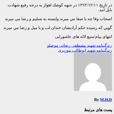
در تاريخ ۱۳۶۲/۱۲/۱۱ در جبهه كوشك اهواز به درجه رفيع شهادت
نايل آمد.
اصحاب وفا چه با صفا مي ميرند وابسته به تسليم و رضا مي ميرند
گويي كه رسيده حكم آزاديشان خندان لب و با ميل و رضا مي ميرند
انتهای پیام/منبع لاله های عاشورایی
راهبری
زندگینامه شهید مصطفی ریحانی موصلو
زندگینامه شهید ابوطالب موزیری
نوشته
By
M.H.D
پست های مرتبط