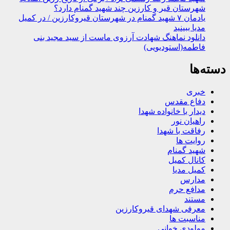
شهرستان قیر و کارزین چند شهید گمنام دارد؟
یادمان ۷ شهید گمنام در شهرستان قیروکارزین / در کمیل
مدیا ببینید
دانلود نماهنگ شهادت آرزوی ماست از سید مجید بنی
فاطمه(استودیویی)
دسته‌ها
خبری
دفاع مقدس
دیدار با خانواده شهدا
راهیان نور
رفاقت با شهدا
روایت ها
شهید گمنام
کانال کمیل
کمیل مدیا
مدارس
مدافع حرم
مستند
معرفی شهدای قیروکارزین
مناسبت ها
مولودی خوانی