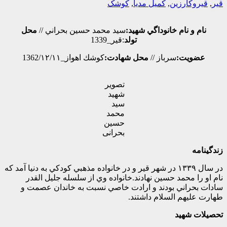
قیر
,
قیروکارزین
,
کمیل مدیا
,
کوشک
نام و نام خانوداگي شهيد:
سيد محمد حسين بحراني //
محل
تولد
:قير_1339
عضويت:
سرباز //
محل شهادت:
كوشك اهواز_1362/۱۲/۱۱
تصویر
شهید
سید
محمد
حسین
بحرانی
زندگینامه
در سال ۱۳۳۹ در شهر قير و در خانواده مذهبي كودكي به دنيا آمد كه
نام او را محمد حسين نهادند.خانواده وي از سلسله جليل القدر
سادات بحراني بودند و ارادت خاصي نسبت به خاندان عصمت و
طهارت عليهم السلام داشتند.
تحصیلات شهید