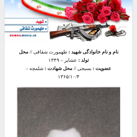
نام و نام خانوادگی شهید :
طهمورث شقاقی //
محل
تولد :
عشایر – ۱۳۴۹
عضویت :
بسیجی //
محل شهادت :
شلمچه –
۱۳۶۵/۱۰/۴