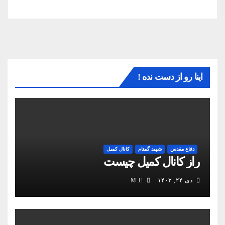
اینا رو از دست نده !
دفاع مقدس
شهید گمنام
کانال کمیل
راز کانال کمیل چیست
دی ۲۴, ۱۴۰۳
M.E