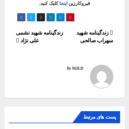
قیروکارزین
اینجا
کلیک کنید.
راهبری
زندگینامه شهید
زندگینامه شهید نشمی
سهراب صالحی
علی نژاد
نوشته
By
M.H.D
پست های مرتبط