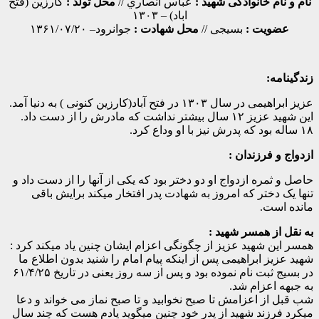
نام و نام خانوادگی شهید :
عباس انصاري //
محل تولد :
کارزین (فتح
اباد) – ۱۳۰۳
عضویت :
بسیجی //
محل شهادت :
جوانرود– ۱۳۶۱/۰۷/۲۰
زندگینامه:
عزیز ابراهیمی در سال ۱۳۰۳ در فتح آباد(کارزین کنونی ) به دنیا آمد.
این شهید عزیز ۱۲ سال بیشتر نداشت که مادرش را از دست داد.
۱۸ ساله بود که پدرش نیز با او وداع کرد.
ازدواج و فرزندان :
حاصل و ثمره ازدواج او دو دختر بود که یکی از آنها را از دست داد و
تنها یک دختر که امروز به شهادت پدر افتخار میکند برایش باقی
مانده است.
به نقل از همسر شهید :
همسر این شهید عزیز از چگونگی اعزام ایشان چنین یاد میکند کرد :
شهید عزیز ابراهیمی پس از اینکه پیام امام را شنید بدون اطلاع ما
در بسیج ثبت نام نموده بود و پس از سه روز یعنی در تاریخ ۶۱/۴/۲۵
به جبهه اعزام شد.
شب قبل از اعزامش تا صبح نخوابید و تا صبح نماز می خواند و دعا
میکرد فرزند شهید از پدر خود چنین میگوید یادم هست که چند سال