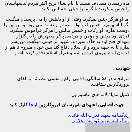
ماه رمضان مصادف میشد با ایام نشاء برنج اکثر مردم لباسهایشان
را خیس میکردند تا گرما را خیلی احساس نکنند.
اما او هرگز چنین نمیکرد. وقتی از او دلیلش را می پرسیدم میگفت
اگر لباسهایم را خیس کنم ثواب عملم از دست می رود. و من این را
دوست ندارم. او زکات و خمس مالش را هرگز فراموش نمیکرد.
فردی بود متدین و مؤمن و مردمی پیکر مطهرش را در گلزار
شهدای فتح آباد به خاک سپردند. شهید ابراهیمی میگفت من پسر
ندارم تا به جبهه برود و از اسلام دفاع کند پس خودم میروم تا هم از
فرمان امام پیروی کرده باشم و هم از اسلام دفاع کرده باشم.
شهادت :
سرانجام در ۵۸ سالگی با قلبی آرام و نفسی مطمئن به لقای
پروردگارش شتافت.
کمیل مدیا / لاله های عاشورایی
جهت آشنایی با شهدای شهرستان قیروکارزین
اینجا
کلیک کنید.
راهبری
زندگینامه شهید قدرت الله قائدی
زندگینامه شهید کوروش غلامی
نوشته