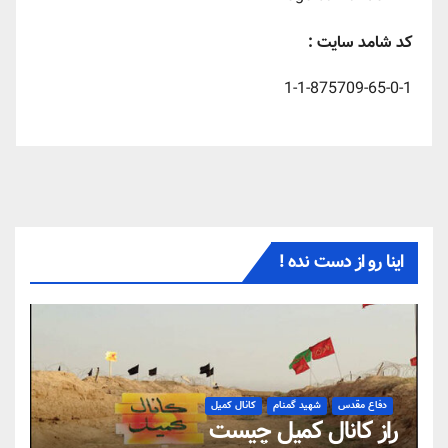
کد شامد سایت :
1-1-875709-65-0-1
اینا رو از دست نده !
دفاع مقدس
شهید گمنام
کانال کمیل
راز کانال کمیل چیست