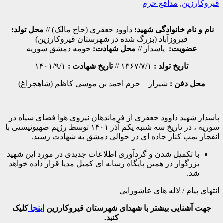
قیروکارزین
,
مدافع حرم
نام و نام خانوادگی شهید:
داوود جعفری (حاج مالک) //
محل تولد:
فیروزآباد (بزرگ شده در شهرستان قیروکارزین)
عضویت:
پاسدار //
محل شهادت:
حومه دمشق سوریه
تاریخ تولد :
۱۳۶۷/۷/۱ //
تاریخ شهادت :
۱۴۰۱/۹/۱
محل دفن :
شیراز _ حرم احمد بن موسی کاظم (شاهچراغ)
پاسدار شهید داوود جعفری از فرماندهان نیروی هوا فضای سپاه در
سوریه ، در تاریخ سه شنبه یکم آذر ۱۴۰۱ توسط رژیم صهیونیستی با
انفجار بمب کنار جاده ای در حوالی دمشق به شهادت رسید.
با تکمیل شدن و گردآوری اطلاعات جدیدی در مورد این شهید
بزرگوار در همین پایگاه رسانه ای کمیل مدیا قرار داده خواهد
شد.
انتهای پیام / لاله های عاشورایی
جهت آشنایی بیشتر با شهدای شهرستان قیروکارزین
اینجا
کلیک
کنید.