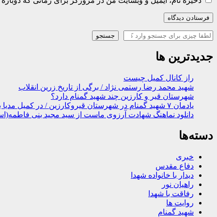
ذخیره نام، ایمیل و وبسایت من در مرورگر برای زمانی که دوباره 
جستجو
جستجو
جدیدترین ها
راز کانال کمیل چیست
شهید محمد رضا رستمی نژاد / برگی از تاریخ زرین انقلاب
شهرستان قیر و کارزین چند شهید گمنام دارد؟
یادمان ۷ شهید گمنام در شهرستان قیروکارزین / در کمیل مدیا ببینید
دانلود نماهنگ شهادت آرزوی ماست از سید مجید بنی فاطمه(اس
دسته‌ها
خبری
دفاع مقدس
دیدار با خانواده شهدا
راهیان نور
رفاقت با شهدا
روایت ها
شهید گمنام