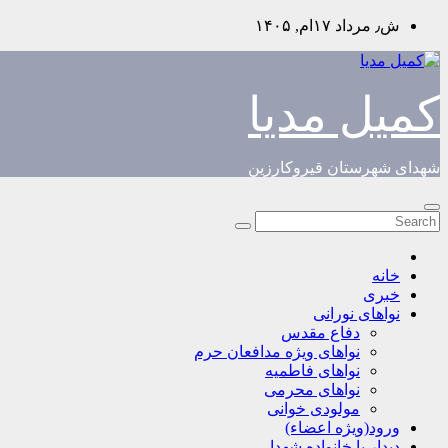
Skip
ش٫ مرداد ۱۷ام, ۱۴۰۵
to
content
کمیل مدیا
شهدای شهرستان قیروکارزین
خانه
خبری
نواهای نورانی
دفاع مقدس
نواهای ویژه مدافعان حرم
نواهای فاطمیه
نواهای محرمی
مولودی خوانی
ورود(ویژه اعضاء)
دیدار با خانواده شهدا