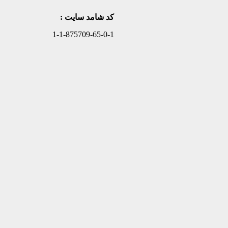
کد شامد سایت :
1-1-875709-65-0-1