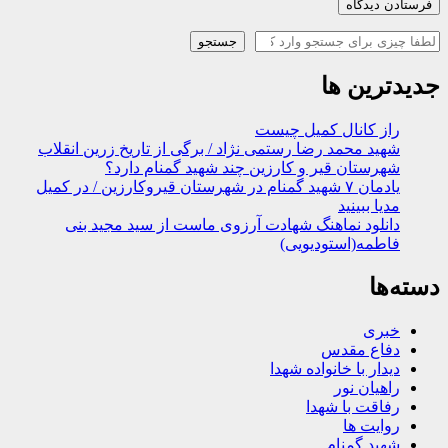
جستجو
جستجو
جدیدترین ها
راز کانال کمیل چیست
شهید محمد رضا رستمی نژاد / برگی از تاریخ زرین انقلاب
شهرستان قیر و کارزین چند شهید گمنام دارد؟
یادمان ۷ شهید گمنام در شهرستان قیروکارزین / در کمیل
مدیا ببینید
دانلود نماهنگ شهادت آرزوی ماست از سید مجید بنی
فاطمه(استودیویی)
دسته‌ها
خبری
دفاع مقدس
دیدار با خانواده شهدا
راهیان نور
رفاقت با شهدا
روایت ها
شهید گمنام