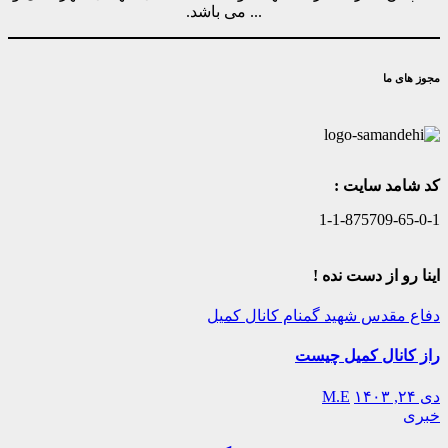
... می باشد.
مجوز های ما
کد شامد سایت :
1-1-875709-65-0-1
اینا رو از دست نده !
دفاع مقدس
شهید گمنام
کانال کمیل
راز کانال کمیل چیست
دی ۲۴, ۱۴۰۳
M.E
خبری