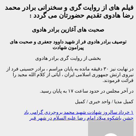
فیلم های از روایت گری و سخنرانی برادر محمد
رضا هادوی تقدیم حضورتان می گردد :
صحبت های آغازین برادر هادوی
توصیف برادر هادوی فر از شهید داوود جعفری و صحبت های
پیرامون شهادت
بخشی از روایت گری برادر هادوی
در نهایت نیز ۳۰ دقیقه مانده به پایان مراسم ، برادر حسینی فرد از
نیروی ارتش جمهوری اسلامی ایران ، آیاتی از کلام الله مجید را
قرائت فرمودند.
در آخر مجلس در حدود ساعت ۱۷ به پایان رسید.
کمیل مدیا / واحد خبری / کمیل
راهبری
۱ خرداد سالروز شهادت شهید محمد بروجردی گرامی باد
جشن باشکوه میلاد امام رضا علیه السلام در شهر قیر
نوشته