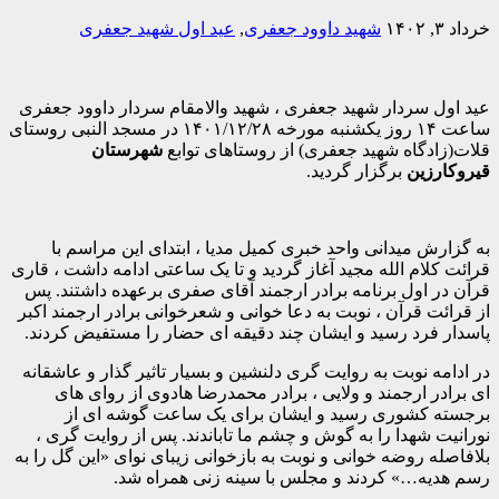
خرداد ۳, ۱۴۰۲
شهید داوود جعفری
,
عید اول شهید جعفری
عید اول سردار شهید جعفری ، شهید والامقام سردار داوود جعفری
ساعت ۱۴ روز یکشنبه مورخه ۱۴۰۱/۱۲/۲۸ در مسجد النبی روستای
قلات(زادگاه شهید جعفری) از روستاهای توابع
شهرستان
قیروکارزین
برگزار گردید.
به گزارش میدانی واحد خبری کمیل مدیا ، ابتدای این مراسم با
قرائت کلام الله مجید آغاز گردید و تا یک ساعتی ادامه داشت ، قاری
قرآن در اول برنامه برادر ارجمند آقای صفری برعهده داشتند. پس
از قرائت قرآن ، نوبت به دعا خوانی و شعرخوانی برادر ارجمند اکبر
پاسدار فرد رسید و ایشان چند دقیقه ای حضار را مستفیض کردند.
در ادامه نوبت به روایت گری دلنشین و بسیار تاثیر گذار و عاشقانه
ای برادر ارجمند و ولایی ، برادر محمدرضا هادوی از روای های
برجسته کشوری رسید و ایشان برای یک ساعت گوشه ای از
نورانیت شهدا را به گوش و چشم ما تاباندند. پس از روایت گری ،
بلافاصله روضه خوانی و نوبت به بازخوانی زیبای نوای «این گل را به
رسم هدیه…» کردند و مجلس با سینه زنی همراه شد.