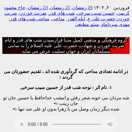
فروردین ۲۰, ۱۴۰۲
19 رمضان
,
21 رمضان
,
23 رمضان
,
حاج محمود
کریمی
,
حسین سیب سرخی
,
شب های قدر
,
ضربت خوردن
,
ضربت
خوردن حضرت علی ع
,
لیله القدر
,
مداحی
,
مداحی شب های قدر
,
مهدی میرداماد
,
میثم مطیعی
گروه فرهنگی و مذهبی کمیل مدیا فرارسیدن شب های قدر و ایام
ضربت خوردن و شهادت حضرت علی علیه السلام را به تمامی
مسلمانان ایران و جهان تسلیت عرض می نماید
در ادامه تعدادی مداحی که گردآوری شده اند ، تقدیم حضورتان می
گردند :
۱- نام اثر : نوحه شب قدر از حسین سیب سرخی
شه مردان می خونه شعر رفتن و امشب خداحافظ یا حسین جان تو
جان زینب ♭▪
شده دیگر زمان وصل من با زهرا بدون او علی شد تنها ♭▪