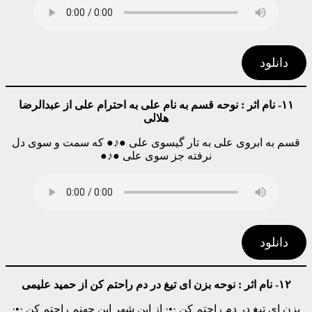
دانلود
۱۱- نام اثر :
نوحه قسم به نام علی به احترام علی از عبدالرضا
هلالی
قسم به ابروی علی به تار گیسوی علی ●♪● که سمت و سوی دل
نرفته جز سوی علی ●♪●
دانلود
۱۲- نام اثر : نوحه بزن ای تیغ در دم راحتم کن از حمید علیمی
بزن ای تیغ در دم راحتم کن ·•· از این شهر این جهنم راحتم کن ·•·