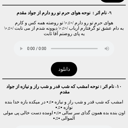
۹-
نام اثر :
نوحه هوای حرم تو رو دارم از جواد مقدم
هوای حرم تو رو دارم /◦♫◦\ تو روضته همه کس و کارم
به دام عشق تو گرفتارم ارباب /◦♫◦\ دیوونه شدم از می نابت /◦♫◦\
یه پای روضتم آقا ثابت
دانلود
۱۰- نام اثر : نوحه امشب که شب قدر و شب راز و نیازه از جواد
مقدم
امشب که شب قدر و شب راز و نیازه ▪♫▪ در میکده بازه خدا بنده
نوازه ▪♫▪
اون بنده بده همون گدای سر سالی ▪♫▪ اومده دست خالی پی مولی
الموالی ▪♫▪