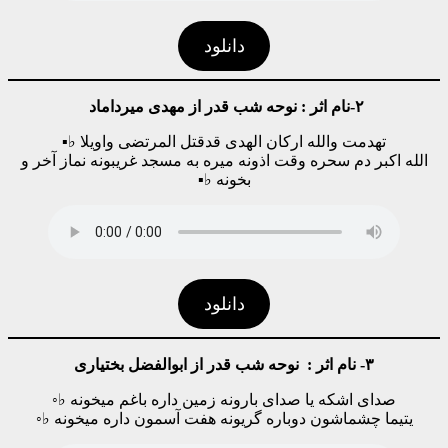
دانلود
۲-نام اثر : نوحه شب قدر از مهدی میرداماد
تهدمت والله ارکان الهدی قدقتل المرتضی واویلا ♭▪
الله اکبر دم سحره وقت اذونه میره به مسجد غریبونه نماز آخر و
بخونه ♭▪
دانلود
۳- نام اثر : نوحه شب قدر از ابوالفضل بختیاری
صدای اشکه یا صدای بارونه زمین داره باغم میخونه ♭◦
یتیما چشماشون دوباره گریونه هفت آسمون داره میخونه ♭◦