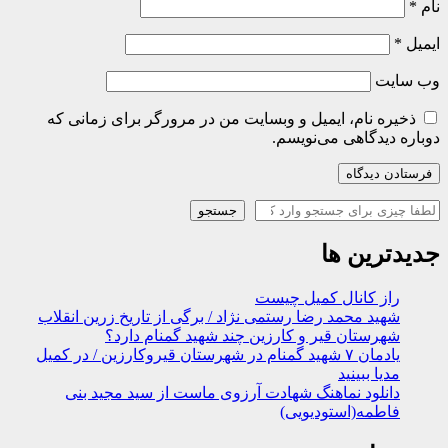
نام
*
ایمیل
*
وب‌ سایت
ذخیره نام، ایمیل و وبسایت من در مرورگر برای زمانی که
دوباره دیدگاهی می‌نویسم.
جستجو
جستجو
جدیدترین ها
راز کانال کمیل چیست
شهید محمد رضا رستمی نژاد / برگی از تاریخ زرین انقلاب
شهرستان قیر و کارزین چند شهید گمنام دارد؟
یادمان ۷ شهید گمنام در شهرستان قیروکارزین / در کمیل
مدیا ببینید
دانلود نماهنگ شهادت آرزوی ماست از سید مجید بنی
فاطمه(استودیویی)