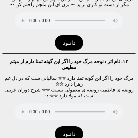
مگر از دست تو کاری برآید ·•· بزن ای ابن ملجم راحتم کن ·•·
دانلود
۱۳- نام اثر : نوحه مرگ خود را اگر این گونه تمنا دارم از میثم
مطیعی
مرگ خود را اگر این گونه تمنا دارد ✮✮ سالیانی ست که در دل غم
زهرا دارد ✮✮
روضه ی فاطمیه روضه ی معمولی نیست ✮✮ شرح دوران غریبی‌
ست که مولا دارد ✮✮·•·
دانلود