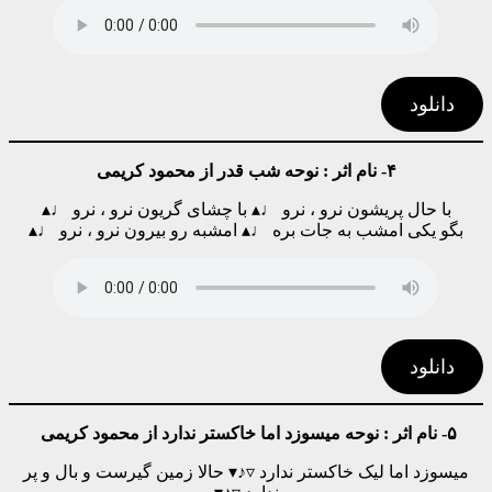
دانلود
۴- نام اثر : نوحه شب قدر از محمود کریمی
با حال پریشون نرو ، نرو ♩▴ با چشای گریون نرو ، نرو ♩▴
بگو یکی امشب به جات بره ♩▴ امشبه رو بیرون نرو ، نرو ♩▴
دانلود
۵- نام اثر : نوحه میسوزد اما خاکستر ندارد از محمود کریمی
میسوزد اما لیک خاکستر ندارد ▿♪▾ حالا زمین گیرست و بال و پر