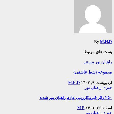
نوشته
By
M.H.D
پست های مرتبط
راهیان نور
مستند
مجموعه {شط عاشقی}
اردیبهشت ۹, ۱۴۰۲
M.H.D
خبری
راهیان نور
۲۵۰ زائر قیروکارزینی عازم راهیان نور شدند
اسفند ۲۶, ۱۴۰۱
M.E
خبری
راهیان نور