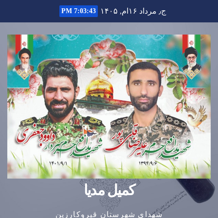
Ski
ج٫ مرداد ۱۶ام, ۱۴۰۵
7:03:44 PM
t
conten
کمیل مدیا
شهدای شهرستان قیروکارزین