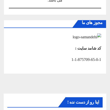
می باشد.
مجوز های ما
کد شامد سایت :
1-1-875709-65-0-1
اینا رو از دست نده !