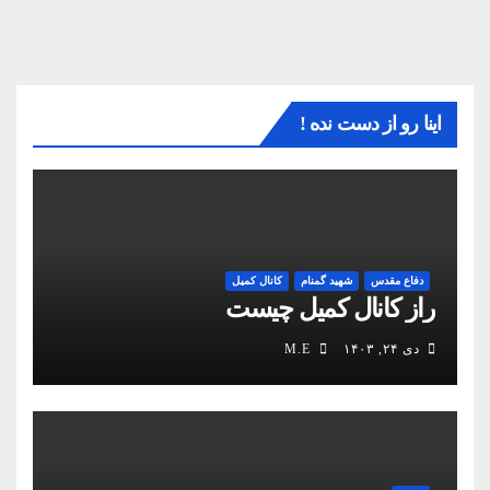
اینا رو از دست نده !
دفاع مقدس
شهید گمنام
کانال کمیل
راز کانال کمیل چیست
دی ۲۴, ۱۴۰۳
M.E