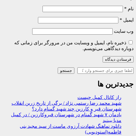
نام
*
ایمیل
*
وب‌ سایت
ذخیره نام، ایمیل و وبسایت من در مرورگر برای زمانی که
دوباره دیدگاهی می‌نویسم.
جستجو
جستجو
جدیدترین ها
راز کانال کمیل چیست
شهید محمد رضا رستمی نژاد / برگی از تاریخ زرین انقلاب
شهرستان قیر و کارزین چند شهید گمنام دارد؟
یادمان ۷ شهید گمنام در شهرستان قیروکارزین / در کمیل
مدیا ببینید
دانلود نماهنگ شهادت آرزوی ماست از سید مجید بنی
فاطمه(استودیویی)