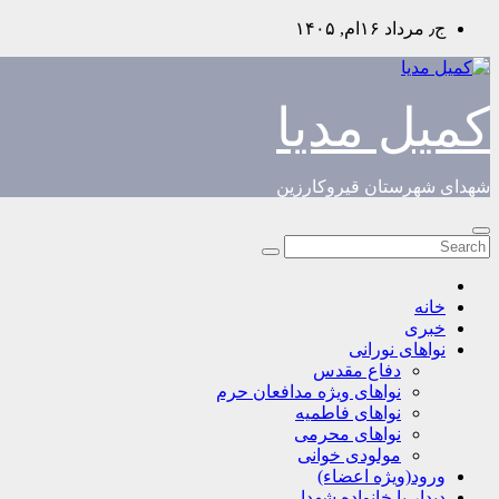
Skip
ج٫ مرداد ۱۶ام, ۱۴۰۵
to
content
کمیل مدیا
شهدای شهرستان قیروکارزین
خانه
خبری
نواهای نورانی
دفاع مقدس
نواهای ویژه مدافعان حرم
نواهای فاطمیه
نواهای محرمی
مولودی خوانی
ورود(ویژه اعضاء)
دیدار با خانواده شهدا