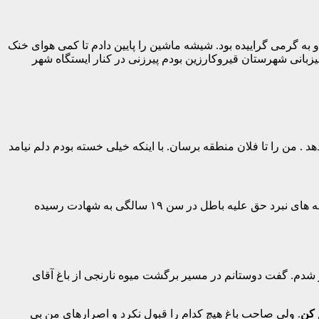
 کرده و به گرمی گراییده بود. شیشه ماشین را پایین دادم تا کمی هوای خنک
کرد . در همین حین که مشغول فکرکردن به مسابقات قران ۱۴ گانه استان فارس به میزبانی شهرستان قیروکارزین بودم پیرزنی در کنار ایستگاه شهر
من را تا فلان منطقه برسان. با اینکه خیلی خسته بودم دلم نیامد
لذا تصمیم گرفتم تا او را به منزلش که حدود ۲۰ دقیقه با شهر قیر فاصله داشت برسانم . در میان صحبت هایش پی بردم که فرزندش در جبهه های نبرد حق علیه باطل در سن ۱۹ سالگی به شهادت رسیده
 شدم. گفت دوستانم در مسیر برگشت میوه نارنجی از باغ آقای
 کن
. ولی صاحب باغ هیچ کدام را قبول نکرد و اصرارهای من بی