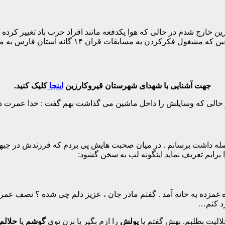
ورش قیروکارزین خارج شدم در حالی که هوا یکدفعه مانند افراد حزب باد تغییر
گونه هایم را نوازش کند چرا که کولر ماشین کار نمی 
جهت آشنایی با شهدای شهرستان قیروکارزین
اینجا
کلیک کنید.
حالی که وسایلش را داخل ماشین می گذاشت بهم گفت : خدا عمرت دهد . 
ایم تعریف نماید اینگونه لب به سخن گشود:
غمزده به خانه آمد . گفتم مادر جان ، عزیز دلم چی شده ؟ نصف عمر
رد کنم…
الیت بطلبم. بهش گفتم یا
پولش
را ازم بگیر یا بزن توی
گوشم
یا
حلالم