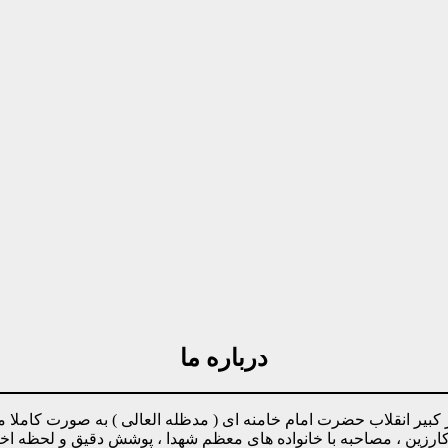
درباره ما
مینه پیروی از دستورات رهبر کبیر انقلاب حضرت امام خامنه ای ( مدظله العالی ) ب
وکارزین ، مصاحبه با خانواده های معظم شهدا ، پوشش دقیق و لحظه ا