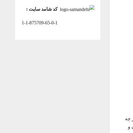
کد شامد سایت :
1-1-875709-65-0-1
 چه
 و