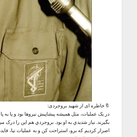
🔖خاطره ای از شهید بروجردی:
در يک عمليات، مثل هميشه پيشاپيش نيروها بود و پا به 
بگيرند. نياز شديدي به او بود. بروجردي هم اين را درک م
اصرار کرديم که برو، استراحت کن و به عمليات نيا، فايده 