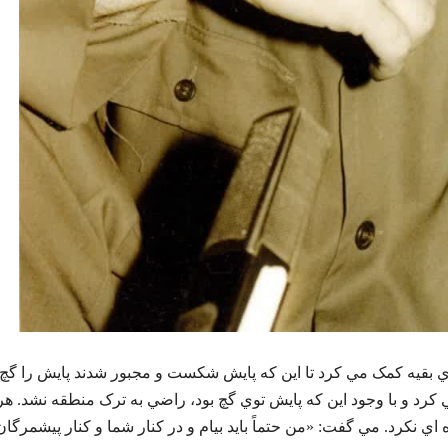
پاي بقيه کمک مي کرد تا اين که پايش شکست و مجبور شدند پايش را گچ
ي کرد و با وجود اين که پايش توي گچ بود، راضي به ترک منطقه نشد. هر
اي نکرد. مي گفت: «من حتماً بايد بيام و در کنار شما و کنار پيشمرگان