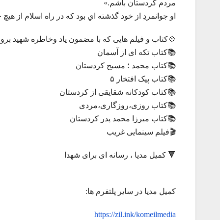
مردم کردستان باشم.»
او جوانمردِ از خود گذشته اي بود که در راه اسلام از هيچ 
💠کتاب و فیلم هایی که با مضمون یاد وخاطره شهید برو
📚کتاب تکه ای از آسمان
📚کتاب محمد ؛ مسیح کردستان
📚کتاب پیک افتخار ۵
📚کتاب کودکانه شقایقی از کردستان
📚کتاب روزی،روزگاری،مردی
📚کتاب میرزا محمد پدر کردستان
🎬فیلم سینمایی غریب
🔻 کمیل مدیا ، رسانه ای برای شهدا
کمیل مدیا در سایر پلتفرم ها:
https://zil.ink/komeilmedia