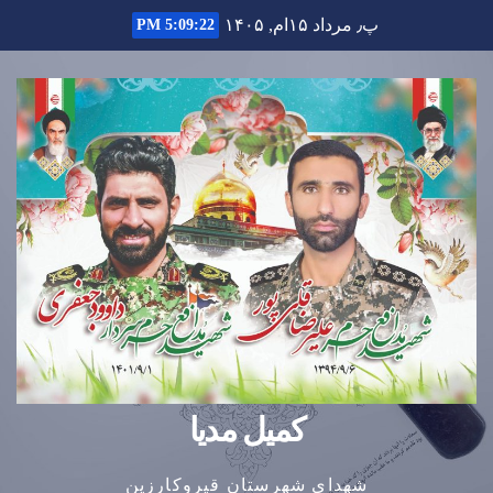
Ski
پ٫ مرداد ۱۵ام, ۱۴۰۵
5:09:23 PM
t
conten
کمیل مدیا
شهدای شهرستان قیروکارزین