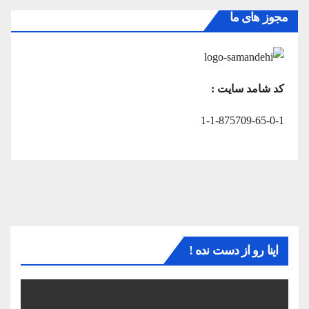
مجوز های ما
کد شامد سایت :
1-1-875709-65-0-1
اینا رو از دست نده !